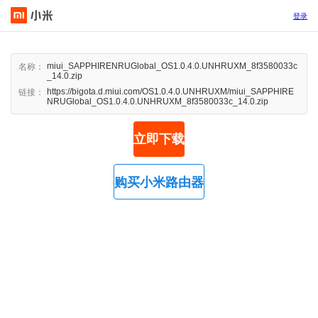
登录
miui_SAPPHIRENRUGlobal_OS1.0.4.0.UNHRUXM_8f3580033c
名称：
_14.0.zip
https://bigota.d.miui.com/OS1.0.4.0.UNHRUXM/miui_SAPPHIRE
链接：
NRUGlobal_OS1.0.4.0.UNHRUXM_8f3580033c_14.0.zip
立即下载
购买小米路由器