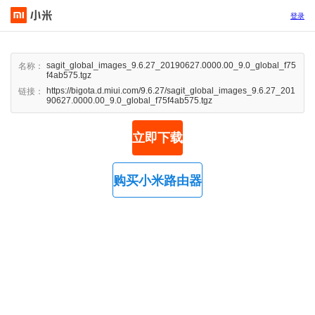
登录
sagit_global_images_9.6.27_20190627.0000.00_9.0_global_f75
名称：
f4ab575.tgz
https://bigota.d.miui.com/9.6.27/sagit_global_images_9.6.27_201
链接：
90627.0000.00_9.0_global_f75f4ab575.tgz
立即下载
购买小米路由器