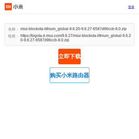
登录
miui-blockota-lithium_global-9.6.20-9.6.27-6587d96ccb-8.0.zip
名称：
https://bigota.d.miui.com/9.6.27/miui-blockota-lithium_global-9.6.2
链接：
0-9.6.27-6587d96ccb-8.0.zip
立即下载
购买小米路由器