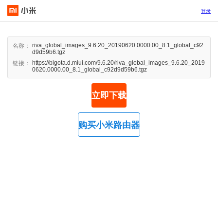
登录
riva_global_images_9.6.20_20190620.0000.00_8.1_global_c92
名称：
d9d59b6.tgz
https://bigota.d.miui.com/9.6.20/riva_global_images_9.6.20_2019
链接：
0620.0000.00_8.1_global_c92d9d59b6.tgz
立即下载
购买小米路由器