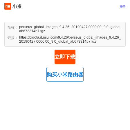
登录
perseus_global_images_9.4.26_20190427.0000.00_9.0_global_
名称：
ab673314b7.tgz
https://bigota.d.miui.com/9.4.26/perseus_global_images_9.4.26_
链接：
20190427.0000.00_9.0_global_ab673314b7.tgz
立即下载
购买小米路由器