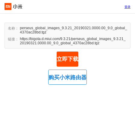
登录
perseus_global_images_9.3.21_20190321.0000.00_9.0_global_
名称：
4370ac28bd.tgz
https://bigota.d.miui.com/9.3.21/perseus_global_images_9.3.21_
链接：
20190321.0000.00_9.0_global_4370ac28bd.tgz
立即下载
购买小米路由器