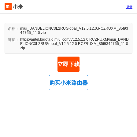
登录
miui_DANDELIONC3L2RUGlobal_V12.5.12.0.RCZRUXM_85f93
名称：
44766_11.0.zip
https://airtel.bigota.d.miui.com/V12.5.12.0.RCZRUXM/miui_DAND
链接：
ELIONC3L2RUGlobal_V12.5.12.0.RCZRUXM_85f9344766_11.0.
zip
立即下载
购买小米路由器