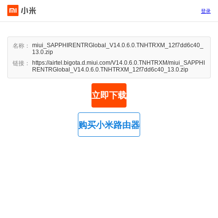
登录
miui_SAPPHIRENTRGlobal_V14.0.6.0.TNHTRXM_12f7dd6c40_
名称：
13.0.zip
https://airtel.bigota.d.miui.com/V14.0.6.0.TNHTRXM/miui_SAPPHI
链接：
RENTRGlobal_V14.0.6.0.TNHTRXM_12f7dd6c40_13.0.zip
立即下载
购买小米路由器