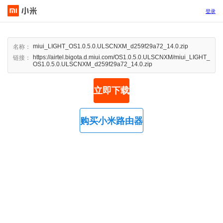
登录
miui_LIGHT_OS1.0.5.0.ULSCNXM_d259f29a72_14.0.zip
名称：
https://airtel.bigota.d.miui.com/OS1.0.5.0.ULSCNXM/miui_LIGHT_
链接：
OS1.0.5.0.ULSCNXM_d259f29a72_14.0.zip
立即下载
购买小米路由器