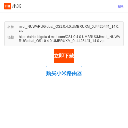
登录
miui_NUWARUGlobal_OS1.0.4.0.UMBRUXM_0d44254ff4_14.0.
名称：
zip
https://airtel.bigota.d.miui.com/OS1.0.4.0.UMBRUXM/miui_NUWA
链接：
RUGlobal_OS1.0.4.0.UMBRUXM_0d44254ff4_14.0.zip
立即下载
购买小米路由器