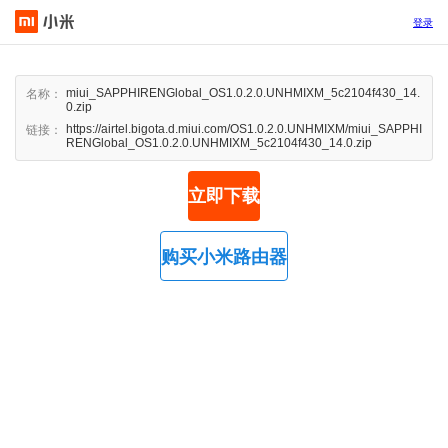
登录
miui_SAPPHIRENGlobal_OS1.0.2.0.UNHMIXM_5c2104f430_14.
名称：
0.zip
https://airtel.bigota.d.miui.com/OS1.0.2.0.UNHMIXM/miui_SAPPHI
链接：
RENGlobal_OS1.0.2.0.UNHMIXM_5c2104f430_14.0.zip
立即下载
购买小米路由器